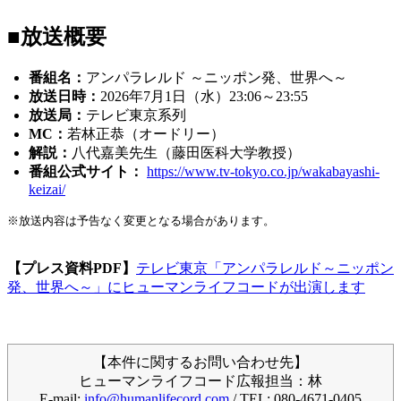
■放送概要
番組名：
アンパラレルド ～ニッポン発、世界へ～
放送日時：
2026年7月1日（水）23:06～23:55
放送局：
テレビ東京系列
MC：
若林正恭（オードリー）
解説：
八代嘉美先生（藤田医科大学教授）
番組公式サイト：
https://www.tv-tokyo.co.jp/wakabayashi-
keizai/
※放送内容は予告なく変更となる場合があります。
【プレス資料PDF】
テレビ東京「アンパラレルド～ニッポン
発、世界へ～」にヒューマンライフコードが出演します
【本件に関するお問い合わせ先】
ヒューマンライフコード広報担当：林
E-mail:
info@humanlifecord.com
/ TEL: 080-4671-0405