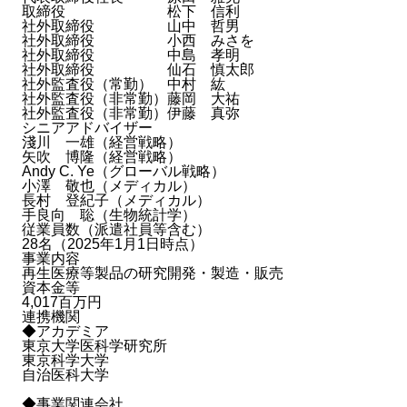
取締役 松下 信利
社外取締役 山中 哲男
社外取締役 小西 みさを
社外取締役 中島 孝明
社外取締役 仙石 慎太郎
社外監査役（常勤） 中村 紘
社外監査役（非常勤）藤岡 大祐
社外監査役（非常勤）伊藤 真弥
シニアアドバイザー
淺川 一雄（経営戦略）
矢吹 博隆（経営戦略）
Andy C. Ye（グローバル戦略）
小澤 敬也（メディカル）
長村 登紀子（メディカル）
手良向 聡（生物統計学）
従業員数（派遣社員等含む）
28名（2025年1月1日時点）
事業内容
再生医療等製品の研究開発・製造・販売
資本金等
4,017百万円
連携機関
◆アカデミア
東京大学医科学研究所
東京科学大学
自治医科大学
◆事業関連会社