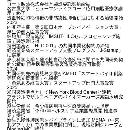
ロート製薬株式会社と製造委託契約締結
名古屋大学「ヒューマンライフコード応用細胞医療学講
座」終了
造血幹細胞移植後の非感染性肺合併症に対する治験開始
2023
内閣府主催「第５回日本オープンイノベーション大賞」
厚生労働大臣賞受賞
細胞加工製造施設「IMSUT-HLCセルプロセッシング施
設」製造業取得
持田製薬と「HLC-001」の共同事業化契約の締結
経済産業省スタートアップ支援プログラム「J-Startup」
に選定
東京科学大学と難治性自己免疫疾患に関する共同研究契
約の締結
再生医療等製品製造販売業許可取得
2024
共同研究先の鹿児島大学がAMED「スマートバイオ創薬
等研究支援事業」へ採択
「勇気ある経営大賞」スタートアップ部門大賞受賞
2025
米国製造拠点としてNew York Blood Centerと連携
ブラジルでサルコペニアのバイオマーカー探索臨床研究
開始
厚生労働省「希少疾病用再生医療等製品」に指定
経済産業省「令和7年ヘルスケア産業国際展開 推進事
業」採択
新生児慢性肺疾患をパイプラインに追加
MENA（中東
北アフリカ）での事業展開に関し、現地財閥グループと
Binding MOU締結