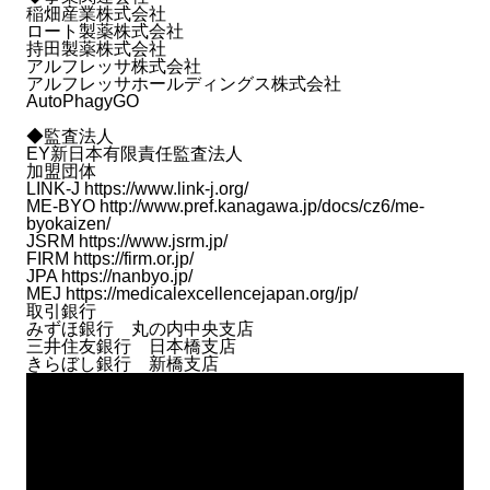
稲畑産業株式会社
ロート製薬株式会社
持田製薬株式会社
アルフレッサ株式会社
アルフレッサホールディングス株式会社
AutoPhagyGO
◆監査法人
EY新日本有限責任監査法人
加盟団体
LINK-J
https://www.link-j.org/
ME-BYO
http://www.pref.kanagawa.jp/docs/cz6/me-
byokaizen/
JSRM
https://www.jsrm.jp/
FIRM
https://firm.or.jp/
JPA
https://nanbyo.jp/
MEJ
https://medicalexcellencejapan.org/jp/
取引銀行
みずほ銀行 丸の内中央支店
三井住友銀行 日本橋支店
きらぼし銀行 新橋支店