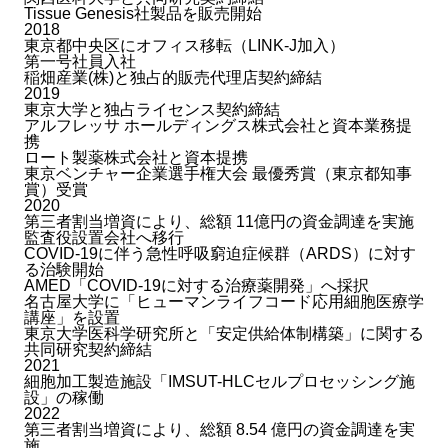
Tissue Genesis社製品を販売開始
2018
東京都中央区にオフィス移転（LINK-J加入）
第一号社員入社
稲畑産業(株)と独占的販売代理店契約締結
2019
東京大学と独占ライセンス契約締結
アルフレッサ ホールディングス株式会社と資本業務提
携
ロート製薬株式会社と資本提携
東京ベンチャー企業選手権大会 最優秀賞（東京都知事
賞）受賞
2020
第三者割当増資により、総額 11億円の資金調達を実施
監査役設置会社へ移行
COVID-19に伴う急性呼吸窮迫症候群（ARDS）に対す
る治験開始
AMED「COVID-19に対する治療薬開発」へ採択
名古屋大学に「ヒューマンライフコード応用細胞医療学
講座」を設置
東京大学医科学研究所と「安定供給体制構築」に関する
共同研究契約締結
2021
細胞加工製造施設「IMSUT-HLCセルプロセッシング施
設」の稼働
2022
第三者割当増資により、総額 8.54 億円の資金調達を実
施