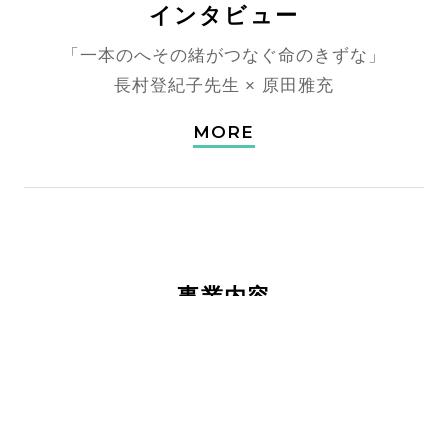
インタビュー
「一本のへその緒がつなぐ命のきずな」
長村登紀子先生 × 原田雅充
MORE
事業内容
患者さんの未来へ、あたたかな
世界へつなげていく。
私たちの取り組みをご紹介します。