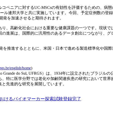
ペニアに対するUC-MSCsの有効性を評価するための、病
・スール連邦大学と共に実施しています。今回、予定症例数の登
法開発を加速させると期待されます。
り、高齢化社会における重要な健康課題の一つです。現状で
回の進展は、国際的に汎用性のあるデータ創出につながり、グ
開発を推進するとともに、米国・日本で進める製造標準化や国
rgs.br/english/home
)
 of Rio Grande do Sul, UFRGS）は、1934年に設
ち、特に医学分野では老化や加齢関連疾患の研究において世界
集と先進的な研究を展開しています。
におけるバイオマーカー探索試験登録完了