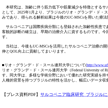
本研究は、加齢に伴う筋力低下や筋量減少を特徴とするサルコ
として、2025年1月より、ブラジルのリオ・グランデ・ド
みであり、得られる解析結果は今後のUC-MSCsを用いた療
サルコペニアは国際疾病分類にも登録された加齢性疾患であ
客観的診断の確立は、早期の治療介入に資するものです。今
す。
当社は、今後もUC-MSCsを活用したサルコペニア治療の
伸とQOL向上に貢献してまいります。
■リオ・グランデ・ド・スール連邦大学について(
http://www.uf
リオ・グランデ・ド・スール連邦大学（Federal University
す。同大学は、多様な学術分野において優れた研究実績を持
人種的背景を持つブラジルの特性を活かし、幅広いデータ収
【プレス資料PDF】
サルコペニア臨床研究_ブラジル